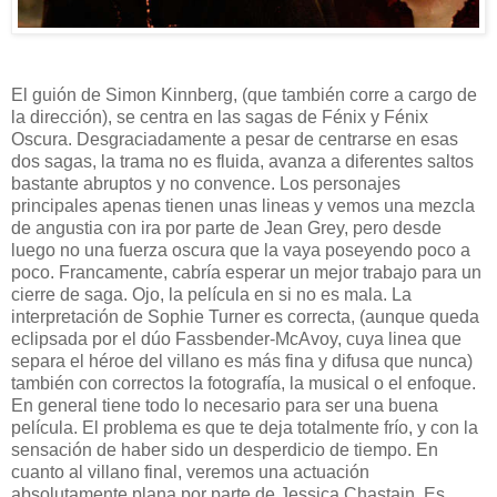
El guión de Simon Kinnberg, (que también corre a cargo de
la dirección), se centra en las sagas de Fénix y Fénix
Oscura. Desgraciadamente a pesar de centrarse en esas
dos sagas, la trama no es fluida, avanza a diferentes saltos
bastante abruptos y no convence. Los personajes
principales apenas tienen unas lineas y vemos una mezcla
de angustia con ira por parte de Jean Grey, pero desde
luego no una fuerza oscura que la vaya poseyendo poco a
poco. Francamente, cabría esperar un mejor trabajo para un
cierre de saga. Ojo, la película en si no es mala. La
interpretación de Sophie Turner es correcta, (aunque queda
eclipsada por el dúo Fassbender-McAvoy, cuya linea que
separa el héroe del villano es más fina y difusa que nunca)
también con correctos la fotografía, la musical o el enfoque.
En general tiene todo lo necesario para ser una buena
película. El problema es que te deja totalmente frío, y con la
sensación de haber sido un desperdicio de tiempo. En
cuanto al villano final, veremos una actuación
absolutamente plana por parte de Jessica Chastain. Es