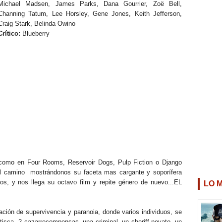
Michael Madsen, James Parks, Dana Gourrier, Zoë Bell,
Channing Tatum, Lee Horsley, Gene Jones, Keith Jefferson,
Craig Stark, Belinda Owino
Crítico:
Blueberry
 como en Four Rooms, Reservoir Dogs, Pulp Fiction o Django
al camino mostrándonos su faceta mas cargante y soporífera
os, y nos llega su octavo film y repite género de nuevo...EL
LO 
ción de supervivencia y paranoia, donde varios individuos, se
isca, 2 cazarrecompensas, una criminal, un sheriff novato, un