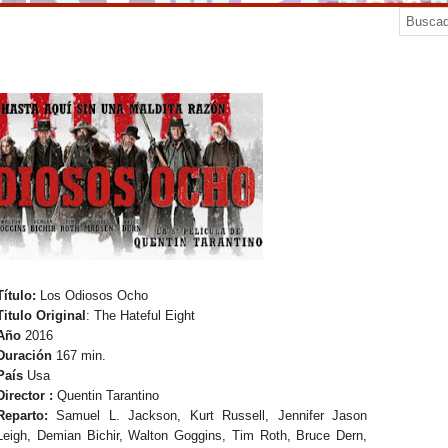
Título:
Los Odiosos Ocho
Titulo Original
: The Hateful Eight
Año
2016
Duración
167 min.
País
Usa
Director :
Quentin Tarantino
Reparto:
Samuel L. Jackson, Kurt Russell, Jennifer Jason
Leigh, Demian Bichir, Walton Goggins, Tim Roth, Bruce Dern,