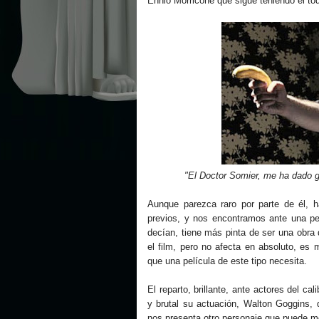
Ennio Morricone que sigue teniendo el to
"El Doctor Somier, me ha dado 
Aunque parezca raro por parte de él, h
previos, y nos encontramos ante una p
decían, tiene más pinta de ser una obra 
el film, pero no afecta en absoluto, es 
que una película de este tipo necesita.
El reparto, brillante, ante actores del ca
y brutal su actuación, Walton Goggins,
nos presenta otro personaje que puede mo