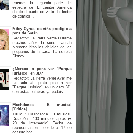
traemos la segunda parte del
especial de "El capitán América
desde el punto de vista del lector
de cómics...
Miley Cyrus, de niña prodigio a
puta de Satán
Redactor: La Perra Verde Durante
muchos años la serie Hannah
Montana hizo las delicias de los
pequeños de la casa. La estrella
Disney...
¿Merece la pena ver "Parque
jurásico" en 3D?
Redactor: La Perra Verde Ayer me
fui sola al quinto pino a ver
"Parque jurásico" en un caro 3D,
con estas palabras ya podéis...
Flashdance - El musical
[Crítica]
Título : Flashdance. El musical.
Duración : 130 minutos aprox (+
20 de intermedio) Fecha de
representación : desde el 17 de
octubre has...