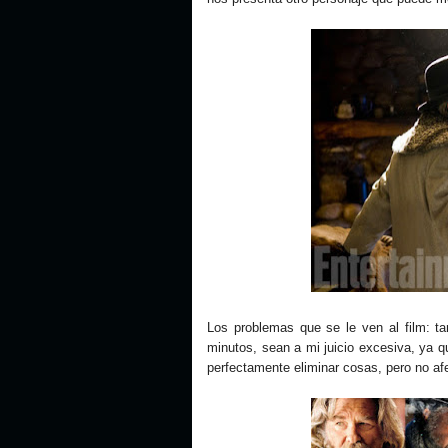
Los problemas que se le ven al film: t
minutos, sean a mi juicio excesiva, ya q
perfectamente eliminar cosas, pero no afec