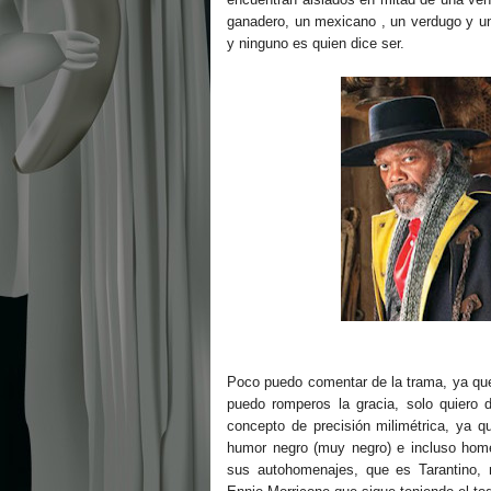
ganadero, un mexicano , un verdugo y un
y ninguno es quien dice ser.
Poco puedo comentar de la trama, ya que 
puedo romperos la gracia, solo quiero de
concepto de precisión milimétrica, ya que
humor negro (muy negro) e incluso hom
sus autohomenajes, que es Tarantino, 