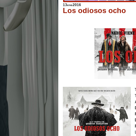
13
2016
ene
Los odiosos ocho