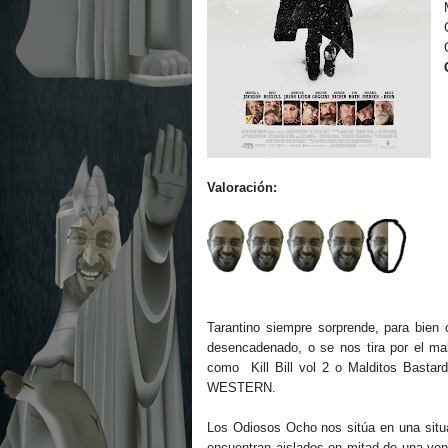
Valoración:
Tarantino siempre sorprende, para bien
desencadenado, o se nos tira por el m
como Kill Bill vol 2 o Malditos Bastard
WESTERN.
Los Odiosos Ocho nos sitúa en una situa
encuentran aislados en mitad de una vent