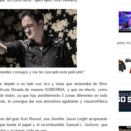
que, no como otros...ejem ejem John Williams.
artes mu
grandes consejos y me he cascado este peliculón"
a dejado a un lado sus tics y taras que arrastraba de films
elícula filmada de manera SOBERBIA, y que en efecto, como
de teatro, ya que hay posiblemente 3 zonas diferentes en todo
más, le consigue dar esa atmósfera agobiante y claustrofóbica
libre del gran Kurt Russel, una Jennifer Jason Leight acojonante
 que borda el papel y el incombustible Samuel L Jackson, que
lar y acojonar, todo en uno.