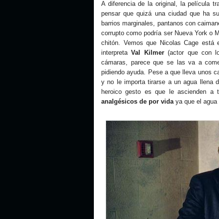
A diferencia de la original, la película 
pensar que quizá una ciudad que ha suf
barrios marginales, pantanos con caiman
corrupto como podría ser Nueva York o Mi
chitón. Vemos que Nicolas Cage está
interpreta
Val Kilmer
(actor que con l
cámaras, parece que se las va a come
pidiendo ayuda. Pese a que lleva unos c
y no le importa tirarse a un agua llena
heroico gesto es que le ascienden a 
analgésicos de por vida
ya que el agua d