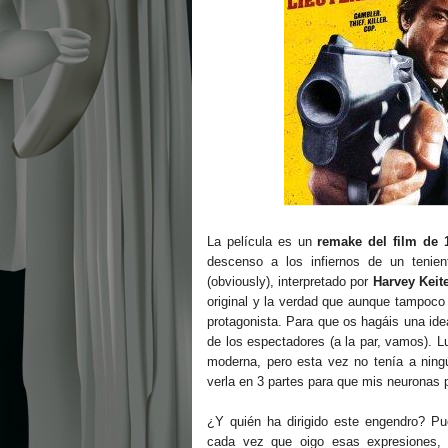
La película es un
remake del film de 1
descenso a los infiernos de un tenien
(obviously), interpretado por
Harvey Keite
original y la verdad que aunque tampoco
protagonista. Para que os hagáis una id
de los espectadores (a la par, vamos). L
moderna, pero esta vez no tenía a ning
verla en 3 partes para que mis neuronas 
¿Y quién ha dirigido este engendro? P
cada vez que oigo esas expresiones, 