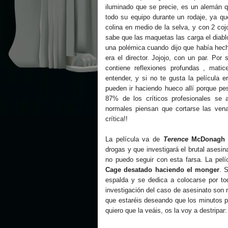
iluminado que se precie, es un alemán 
todo su equipo durante un rodaje, ya q
colina en medio de la selva, y con 2 coj
sabe que las maquetas las carga el diabl
una polémica cuando dijo que había hecho 
era el director. Jojojo, con un par. Por
contiene reflexiones profundas , mat
entender, y si no te gusta la película e
pueden ir haciendo hueco allí porque p
87% de los críticos profesionales se a
normales piensan que cortarse las vena
crítica!!
La película va de
Terence
McDonagh (
drogas y que investigará el brutal ases
no puedo seguir con esta farsa. La pel
Cage desatado haciendo el monger
. 
espalda y se dedica a colocarse por todo
investigación del caso de asesinato son 
que estaréis deseando que los minutos 
quiero que la veáis, os la voy a destripar: