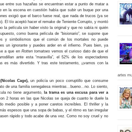
que entre sus hazañas se encuentran estar a punto de matar a
ue en la escena en cuestión había que subir un buque por una
ones exigió que el barco fuese real, que nada de trucos (ya se
o). El tío aceptó hacer el remake de Teniente Corrupto, y montó
la película sin haber visto la original y que no sabía ni quién
 supuesto, como buena película de “bisionario”, se supone que
ices y simbolismos que el común de los mortales no puede
res un ignorante y puedes arder en el infierno. Pues bien, ya
ese a que en
Rotten tomatoes
vemos
el curioso dato de que el
rrodillan ante esta “maravilla”, el 52% de los espectadores
s es más divertido. Y tras este testamento, ¡¡vamos con la
artes mu
Nicolas Cage),
un policía un poco corruptillo que consume
inato de una familia senegalesa mientras…bueno…no. Lo siento,
ícula no tiene argumento,
la trama es una excusa para ver a
Son 2 horas en las que Nicolas se queja de cuanto le duele la
 medio posible y a poner caretos increíbles. El thriller y la
más espesos que una sopa de babas, y el ritmo es tan irregular
pasen rápido y todo acabe de una vez. Como no soy cruel y no