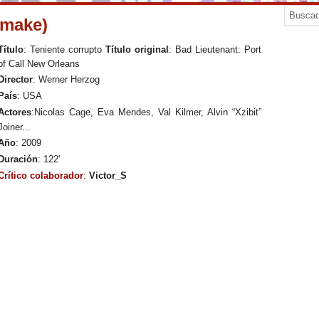
emake)
Título
: Teniente corrupto
Título original
: Bad Lieutenant: Port
of Call New Orleans
Director
:
Werner Herzog
País
: USA
Actores
:
Nicolas Cage, Eva Mendes, Val Kilmer, Alvin “Xzibit”
Joiner...
Año
: 2009
Duración
: 122'
Crítico colaborador
:
Victor_S