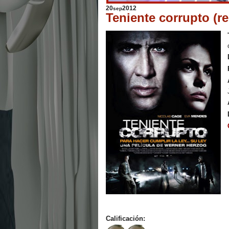
20
2012
sep
Teniente corrupto (r
Calificación: