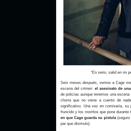
“En serio, salid en mi p
Seis meses después, vemos a Cage meter
escena del crimen:
el asesinato de una
de policías aunque tenemos una escena 
chorra que no viene a cuento de nada
significativo. Una vez en comisaría, su
fruncido y los morritos que pone durante
en que Cage guarda su pistola
(seguro 
par que disimulo).