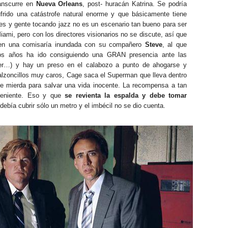
transcurre en
Nueva Orleans
, post- huracán Katrina. Se podría
rido una catástrofe natural enorme y que básicamente tiene
es y gente tocando jazz no es un escenario tan bueno para ser
ami, pero con los directores visionarios no se discute, así que
 en una comisaría inundada con su compañero
Steve
, al que
os años ha ido consiguiendo una GRAN presencia ante las
r…) y hay un preso en el calabozo a punto de ahogarse y
alzoncillos muy caros, Cage saca el Superman que lleva dentro
 de mierda para salvar una vida inocente. La recompensa a tan
teniente. Eso y que
se revienta la espalda y debe tomar
ebía cubrir sólo un metro y el imbécil no se dio cuenta.