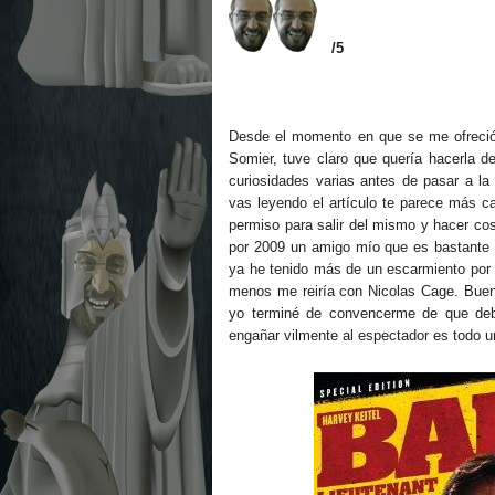
/5
Desde el momento en que se me ofreció l
Somier, tuve claro que quería hacerla d
curiosidades varias antes de pasar a la 
vas leyendo el artículo te parece más c
permiso para salir del mismo y hacer cos
por 2009 un amigo mío que es bastante
ya he tenido más de un escarmiento por s
menos me reiría con Nicolas Cage. Buen
yo terminé de convencerme de que deber
engañar vilmente al espectador es todo un