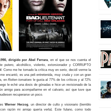
990, dirigido por Abel Ferrara
, en el que se nos cuenta el
te putero, alcohólico, violento, extorsionador y CORRUPTO
l
. Como me he tomado la crítica muy en serio, decidí verme la
 me encantó, es una peli entretenida, muy cruda y con un gran
ea, en
Rotten tomatoes
le gusta al 77% de los críticos y al 72%
uego le eché una dosis de gónadas e hice un revisionado de la
ún amigo para acompañarme en el calvario, así que tuve que
pudiesen recuperarse un poco.
ues
Werner Herzog
, un director de culto y visionario (tiemblo
con razón mi amigo quería verla). Este fulano, como todo