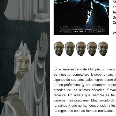
S
Y
A
D
Cr
V
El reciente estreno de
Múltiple
, lo nuevo
de nuestro compañero Blueberry pinc
algunos de sus principales logros como dir
crítica profesional (y por bastantes es
grandes de las últimas décadas, Shyam
reciente. Un artista que siempre se ha
géneros más populares. Muy perdido dur
rutinarios y que no han convencido ni lo
ha regresado con las fuerzas renovadas, 