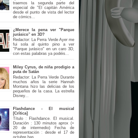
traemos la segunda parte del
especial de "El capitán América
desde el punto de vista del lector
de cómics...
¿Merece la pena ver "Parque
jurásico" en 3D?
Redactor: La Perra Verde Ayer me
fui sola al quinto pino a ver
"Parque jurásico" en un caro 3D,
con estas palabras ya podéis...
Miley Cyrus, de niña prodigio a
puta de Satán
Redactor: La Perra Verde Durante
muchos años la serie Hannah
Montana hizo las delicias de los
pequeños de la casa. La estrella
Disney...
Flashdance - El musical
[Crítica]
Título : Flashdance. El musical.
Duración : 130 minutos aprox (+
20 de intermedio) Fecha de
representación : desde el 17 de
octubre has...