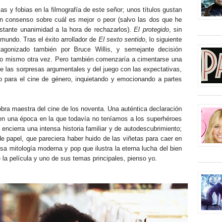
as y fobias en la filmografía de este señor; unos títulos gustan
un consenso sobre cuál es mejor o peor (salvo las dos que he
stante unanimidad a la hora de rechazarlos).
El protegido
, sin
mundo. Tras el éxito arrollador de
El sexto sentido
, lo siguiente
otagonizado también por Bruce Willis, y semejante decisión
lo mismo otra vez. Pero también comenzaría a cimentarse una
 de las sorpresas argumentales y del juego con las expectativas,
 para el cine de género, inquietando y emocionando a partes
ra maestra del cine de los noventa. Una auténtica declaración
 en una época en la que todavía no teníamos a los superhéroes
 encierra una intensa historia familiar y de autodescubrimiento;
e papel, que pareciera haber huido de las viñetas para caer en
sa mitología moderna y pop que ilustra la eterna lucha del bien
de la película y uno de sus temas principales, pienso yo.