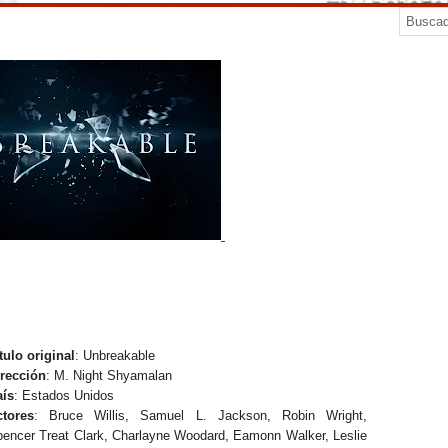
tulo original
: Unbreakable
irección
: M. Night Shyamalan
aís
: Estados Unidos
ctores
: Bruce Willis, Samuel L. Jackson, Robin Wright,
encer Treat Clark, Charlayne Woodard, Eamonn Walker, Leslie