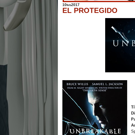
10
2017
feb
EL PROTEGIDO
Tí
D
P
A
Sp