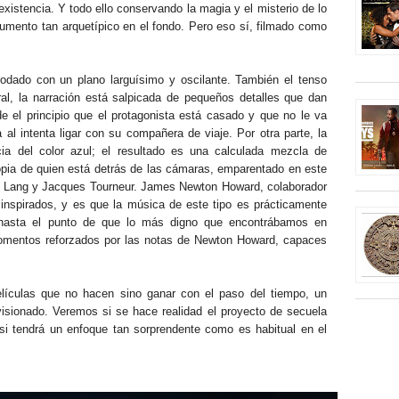
 existencia. Y todo ello conservando la magia y el misterio de lo
umento tan arquetípico en el fondo. Pero eso sí, filmado como
odado con un plano larguísimo y oscilante. También el tenso
al, la narración está salpicada de pequeños detalles que dan
 el principio que el protagonista está casado y que no le va
 al intenta ligar con su compañera de viaje. Por otra parte, la
ia del color azul; el resultado es una calculada mezcla de
ropia de quien está detrás de las cámaras, emparentado en este
itz Lang y Jacques Tourneur. James Newton Howard, colaborador
 inspirados, y es que la música de este tipo es prácticamente
, hasta el punto de que lo más digno que encontrábamos en
omentos reforzados por las notas de Newton Howard, capaces
ículas que no hacen sino ganar con el paso del tiempo, un
 visionado. Veremos si se hace realidad el proyecto de secuela
si tendrá un enfoque tan sorprendente como es habitual en el