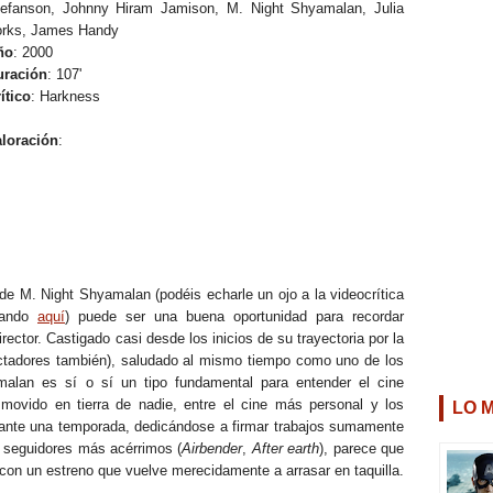
tefanson, Johnny Hiram Jamison, M. Night Shyamalan, Julia
orks, James Handy
ño
: 2000
uración
: 107'
ítico
: Harkness
aloración
:
 de M. Night Shyamalan (podéis echarle un ojo a la videocrítica
hando
aquí
) puede ser una buena oportunidad para recordar
ector. Castigado casi desde los inicios de su trayectoria por la
pectadores también), saludado al mismo tiempo como uno de los
alan es sí o sí un tipo fundamental para entender el cine
 movido en tierra de nadie, entre el cine más personal y los
LO 
ante una temporada, dedicándose a firmar trabajos sumamente
s seguidores más acérrimos (
Airbender
,
After earth
), parece que
con un estreno que vuelve merecidamente a arrasar en taquilla.