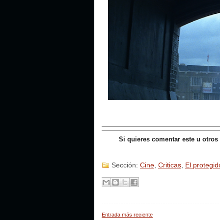
Si quieres comentar este u otros
Sección:
Cine
,
Criticas
,
El protegid
Entrada más reciente