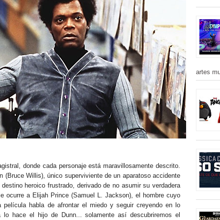
artes mu
istral, donde cada personaje está maravillosamente descrito.
nn (Bruce Willis), único superviviente de un aparatoso accidente
n destino heroico frustrado, derivado de no asumir su verdadera
le ocurre a Elijah Prince (Samuel L. Jackson), el hombre cuyo
a película habla de afrontar el miedo y seguir creyendo en lo
a lo hace el hijo de Dunn... solamente así descubriremos el