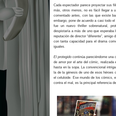
Cada espectador parece proyectar sus fili
más, otros menos, no es fácil llegar a 
comentado antes, con las que existe ba
embargo, pone de acuerdo a casi todo el 
fue un nuevo thriller sobrenatural, pr
despistaría a más de uno que esperaba 
reputación de director “diferente”, amigo
con tanta capacidad para el drama como
iguales.
El protegido
continúa pareciéndome una ob
de amor por el arte del cómic, realizada
hasta en la sopa. La convencional intriga
la de la génesis de uno de esos héroes d
el celuloide. Ese mundo de los cómics, e
contra el mal, es la principal referencia 