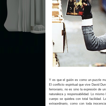
Y es que el guión es como un puzzle mag
El conflicto espiritual que vive David Du
ferroviario, no es sino la expresión de u
naturaleza y responsabilidad. Lo mismo 
cuerpo se quiebra con total facilidad. L
extraordinario, como con toda inocenci