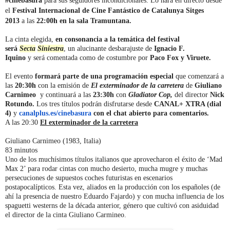
#cinebasura
para sus seguidores incondicionales. Lo hará en directo desde
el
Festival Internacional de Cine Fantástico de Catalunya Sitges
2013
a
las
22:00h en la sala Tramuntana.
La cinta elegida,
en consonancia a la temática del festival
será
Secta
Siniestra
, un alucinante desbarajuste de
Ignacio F.
Iquino
y será comentada como de costumbre por
Paco Fox y Viruete.
El evento
formará parte de una programación especial
que comenzará a
las
20:30h
con la emisión de
El exterminador de la carretera
de
Giuliano
Carnimeo
y continuará a las
23:30h
con
Gladiator Cop,
del director
Nick
Rotundo.
Los tres títulos podrán disfrutarse desde
CANAL+ XTRA (dial
4)
y
canalplus.es/cinebasura
con el chat abierto para comentarios.
A las 20:30
El exterminador de la carretera
Giuliano Carnimeo (1983, Italia)
83 minutos
Uno de los muchísimos títulos italianos que aprovecharon el éxito de ‘Mad
Max 2’ para rodar cintas con mucho desierto, mucha mugre y muchas
persecuciones de supuestos coches futuristas en escenarios
postapocalípticos. Esta vez, aliados en la producción con los españoles (de
ahí la presencia de nuestro Eduardo Fajardo) y con mucha influencia de los
spaguetti westerns de la década anterior, género que cultivó con asiduidad
el director de la cinta Giuliano Carmineo.