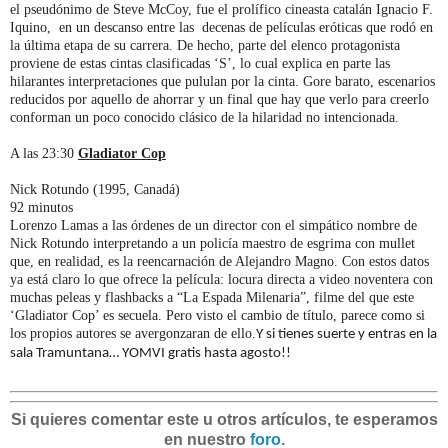
el pseudónimo de Steve McCoy, fue el prolífico cineasta catalán Ignacio F.
Iquino, en un descanso entre las decenas de películas eróticas que rodó en
la última etapa de su carrera. De hecho, parte del elenco protagonista
proviene de estas cintas clasificadas ‘S’, lo cual explica en parte las
hilarantes interpretaciones que pululan por la cinta. Gore barato, escenarios
reducidos por aquello de ahorrar y un final que hay que verlo para creerlo
conforman un poco conocido clásico de la hilaridad no intencionada.
A las 23:30
Gladiator Cop
Nick Rotundo (1995, Canadá)
92 minutos
Lorenzo Lamas a las órdenes de un director con el simpático nombre de
Nick Rotundo interpretando a un policía maestro de esgrima con mullet
que, en realidad, es la reencarnación de Alejandro Magno. Con estos datos
ya está claro lo que ofrece la película: locura directa a video noventera con
muchas peleas y flashbacks a “La Espada Milenaria”, filme del que este
‘Gladiator Cop’ es secuela. Pero visto el cambio de título, parece como si
los propios autores se avergonzaran de ello.
Y si tienes suerte y entras en la
sala Tramuntana… YOMVI gratis hasta agosto!!
Si quieres comentar este u otros artículos, te esperamos
en nuestro
foro
.