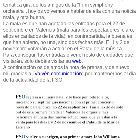
temática gira de los amigos de la "Film symphony
orchestra", hoy os volvemos a hablar de ella con una noticia
mala, y otra buena.
La mala es que han agotado las entradas para el 22 de
septiembre en Valencia (mala para los espectadores, claro,
ellos encantados de la vida), en contrapartida, la buena es
que han abierto, no una, sino dos fechas más. El 1 y 2 de
noviembre volverán a actuar en el Palau de la música.
Para conseguir las entradas o ver el resto de ciudades que
visitarán, sólo debéis visitar su
web
.
A continuación os dejamos la nota de prensa, y de nuevo,
mil gracias a "
Vaivén comunicación
" por mantenernos al día
de la actualidad de la FSO.
FS
O
regresa a su tierra natal y lo hace por todo lo alto,
iniciando su séptima gira nacional con el primer concierto
previsto para el próximo
22 de septiembre.
Tras el éxito de sold
out de esta primera parada en Valencia, la orquesta más
peliculera anuncia dos nuevas actuaciones, que ya están a la
venta para los días
1 y 2 de noviembre el Palau de la Música
.
Este año
FS
O
vuelve a su origen, a su primer amor: John Williams.