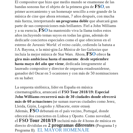
El compositor que hizo que medio mundo se enamorase de las
FS
O
bandas sonoras fue el objeto de la primera gira de
, un
primer acercamiento y un homenaje sencillo a este grande de la
música de cine que ahora retoman, 7 años después, con mucha
más fuerza, interpretando
un programa doble
que abarcará gran
parte de sus composiciones más brillantes. Fiel a John Williams
FS
O
y a su esencia,
ha mantenido viva la llama todos estos
años incluyendo temas suyos en todas las giras, además de
dedicarle conciertos especiales como el que ofrecieron en el
estreno de
Jurassic World: el reino caído
, cediendo la batuta a
J.A. Bayona, o la mini-gira
La Música de las Galaxias
que
FS
O
incluía la mejor música de Star Wars.
Ahora,
ofrece
la
gira más ambiciosa hasta el momento
:
desde septiembre
hasta mayo del año que viene
, dedicada íntegramente al
laureado compositor y director de orquesta estadounidense,
ganador del Oscar en 5 ocasiones y con más de 50 nominaciones
en su haber.
La orquesta sinfónica, líder en España en música
cinematográfica, arrancará el
FSO Tour 2018/19: Especial
John Williams recorrerá más de 30 ciudades donde ofrecerá
más de 60 actuaciones
(se suman nuevas ciudades como Jerez,
Lleida, Gijón, Logroño y Albacete, entre otras
)
.
FS
O
Además,
debutará en el país vecino, Portugal, donde
ofrecerá dos conciertos en Lisboa y Oporto. Como novedad,
l
FSO Tour 2018/19
e
incluirá más de 4 horas de música en
2 programas diferentes
directo divididas en
(Programa I y
EL MAYOR HOMENAJE
Programa II).