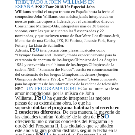
TRIBUTADO A JOHN WILLIAMS EN
ESPAÑA
FS
O
Tour 2018/19: Especial John
Williams
rendirá el mayor tributo en España hasta la fecha al
compositor John Williams, con música jamás interpretada en
nuestro país. La orquesta, liderada por el carismático director
Constantino Martínez-Orts, interpretará más de 30 bandas
sonoras, entre las que se cuentan las 5 oscarizadas y 22
nominadas, y que incluyen temas de Star Wars: Los últimos Jedi,
Memorias de una Geisha, JFK, El Patriota, Jurassic Park, Harry
Potter y La Lista de Schindler.
FS
O
Además,
interpretará otras piezas musicales como
“Olympic Fanfare and Theme”, creada específicamente para la
ceremonia de apertura de los Juegos Olímpicos de Los Ángeles
1984 y convertida en el himno de los Juegos Olímpicos de la
cadena NBC; “Summon the Heroes”, escrita en conmemoración
del centenario de los Juegos Olímpicos modernos (Juegos
Olímpicos de Atlanta 1996); o “The Mission”, tema compuesto
para las aperturas de los informativos de la cadena de televisión
UN PROGRAMA DOBLE
Como muestra de su
NBC.
amor incondicional por la música de John
FS
O
Williams,
ha querido interpretar las mejores
piezas de su extensísima obra, lo que ha
supuesto
doblar el programa habitual y ofrecerlo en
2 conciertos diferentes
. De esta manera, la mayoría de
FS
O
las ciudades tendrán ‘doblete’ de la gira de
ofreciendo uno o varios conciertos del Programa I y
otro(s) del Programa II. Las ciudades que se añaden
este año a la gira podrán disfrutar, según la fecha en la
FS
O