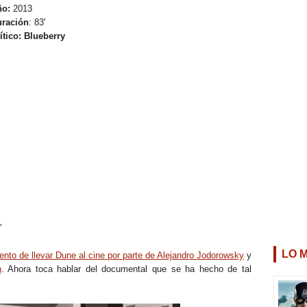
ño:
2013
ración
: 83'
ítico:
Blueberry
"
LO 
tento de llevar Dune al cine por parte de Alejandro Jodorowsky
y
h
. Ahora toca hablar del documental que se ha hecho de tal