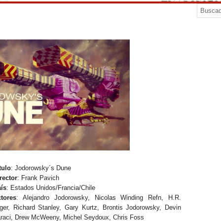
tulo
: Jodorowsky´s Dune
rector
: Frank Pavich
ís
: Estados Unidos/Francia/Chile
tores
: Alejandro Jodorowsky, Nicolas Winding Refn, H.R.
ger, Richard Stanley, Gary Kurtz, Brontis Jodorowsky, Devin
raci, Drew McWeeny, Michel Seydoux, Chris Foss