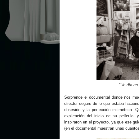
"Un día en
Sorprende el documental donde nos mues
director seguro de lo que estaba hacien
obsesión y la perfección milimétrica. 
explicación del inicio de su película
inspiraron en el proyecto, ya que ese gu
(en el documental muestran unas cuantos