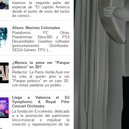
traemos la segunda parte del
especial de "El capitán América
desde el punto de vista del lector
de cómics...
Aliens: Marines Coloniales
Plataforma: PC Otras
Plataformas: Xbox360 y PS3
Desarrollador: Gearbox software
(presuntamente) Distribuidor:
SEGA Género: FPS L...
¿Merece la pena ver "Parque
jurásico" en 3D?
Redactor: La Perra Verde Ayer me
fui sola al quinto pino a ver
"Parque jurásico" en un caro 3D,
con estas palabras ya podéis...
Llega a Valencia el DJ
Symphonic & Royal Film
Concert Orchestra
La fundación Excelentia, dedicada
a a la promoción del patrimonio
lírico-musical e impulsar la
creación y representación de las
s...