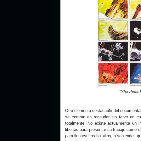
"Storyboard
Otro elemento destacable del document
se centran en recaudar sin tener en cue
totalmente. No existe actualmente un in
libertad para presentar su trabajo como 
para llenarse los bolsillos, a sabienda