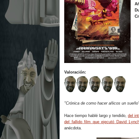
A
Du
Cr
Valoración:
"Crónica de como hacer añicos un sueño
Hace tiempo hablé largo y tendido,
del in
del fallido film que ejecutó David Lync
anécdota.