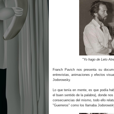
"Yo hago de Leto Atrei
Franch Pavich nos presenta su docum
entrevistas, animaciones y efectos visua
Jodorowsky.
Lo que tenía en mente, es que podía habe
el buen sentido de la palabra), donde nos 
consecuencias del mismo, todo ello relat
"Guerreros" como los llamaba Jodorowsk