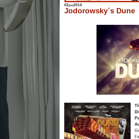
02
2014
jun
Jodorowsky´s Dune
Tí
Di
Pa
Ac
Gi
Fa