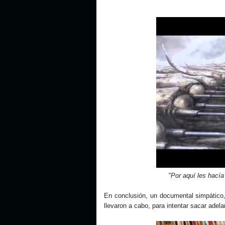
"Por aquí les hacía s
En conclusión, un documental simpático, 
llevaron a cabo, para intentar sacar ade