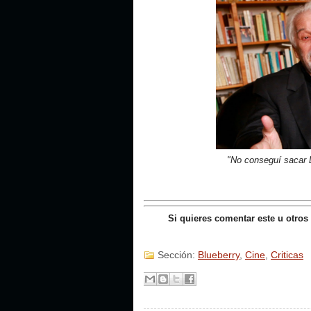
"No conseguí sacar D
Si quieres comentar este u otros
Sección:
Blueberry
,
Cine
,
Criticas