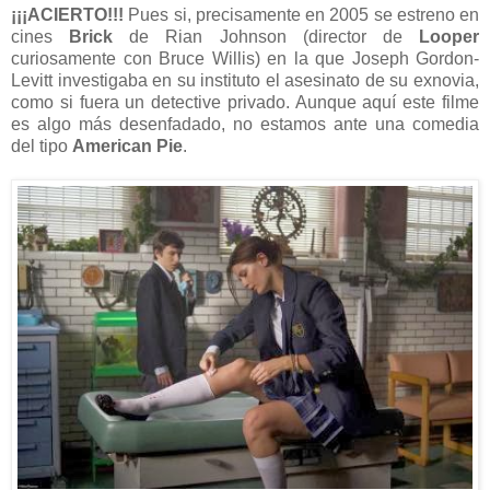
¡¡¡ACIERTO!!!
Pues si, precisamente en 2005 se estreno en
cines
Brick
de Rian Johnson (director de
Looper
curiosamente con Bruce Willis) en la que Joseph Gordon-
Levitt investigaba en su instituto el asesinato de su exnovia,
como si fuera un detective privado. Aunque aquí este filme
es algo más desenfadado, no estamos ante una comedia
del tipo
American Pie
.