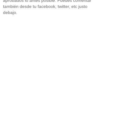
aprobados lo antes posible. Puedes comentar
también desde tu facebook, twitter, etc justo
debajo.