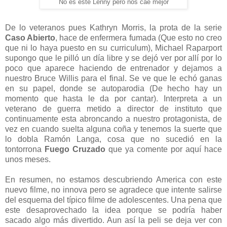
No es este Lenny pero nos cae mejor
De lo veteranos pues Kathryn Morris, la prota de la serie
Caso Abierto
, hace de enfermera fumada (Que esto no creo
que ni lo haya puesto en su curriculum), Michael Raparport
supongo que le pilló un día libre y se dejó ver por allí por lo
poco que aparece haciendo de entrenador y dejamos a
nuestro Bruce Willis para el final. Se ve que le echó ganas
en su papel, donde se autoparodia (De hecho hay un
momento que hasta le da por cantar). Interpreta a un
veterano de guerra metido a director de instituto que
continuamente esta abroncando a nuestro protagonista, de
vez en cuando suelta alguna coña y tenemos la suerte que
lo dobla Ramón Langa, cosa que no sucedió en la
tontorrona
Fuego Cruzado
que ya comente por aquí hace
unos meses.
En resumen, no estamos descubriendo America con este
nuevo filme, no innova pero se agradece que intente salirse
del esquema del típico filme de adolescentes. Una pena que
este desaprovechado la idea porque se podría haber
sacado algo más divertido. Aun así la peli se deja ver con