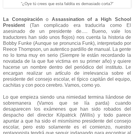
“¿Oye tú crees que esta faldita es demasiado corta?”
La Conspiración
o
Assassination of a High School
President
(Tan complicado era traducirla como El
asesinado de un presidente de…. Bueno, vale los
traductores han sido unos flojos) nos cuenta la historia de
Bobby Funke (Aunque se pronuncia Funk), interpretado por
Reece Thompson, un autentico pardillo de manual. La gente
no lo toma muy en serio (Siempre le están recordando la
novatada de la que fue victima en su primer año) y quiere
hacerse un nombre dentro del periódico del instituto. Le
encargan realizar un artículo de irrelevancia sobre el
presidente del consejo escolar, el típico capitán del equipo,
cachitas y con poco cerebro. Vamos, como yo.
Lo que empieza siendo una nimiedad termina liándose de
sobremanera (Vamos que se lía parda) cuando
desaparecen los exámenes que han sido robados del
despacho del director Kilpatrick (Willis) y todo parece
apuntar a que ha sido el mismísimo presidente del consejo
escolar, pero esto solamente es el comienzo, nuestro
protagonista tendrá que seguir indagando para encontrar al