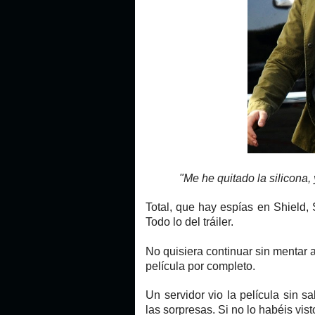
"Me he quitado la silicona, y y
Total, que hay espías en Shield,
Todo lo del tráiler.
No quisiera continuar sin mentar a 
película por completo.
Un servidor vio la película sin 
las sorpresas. Si no lo habéis vist