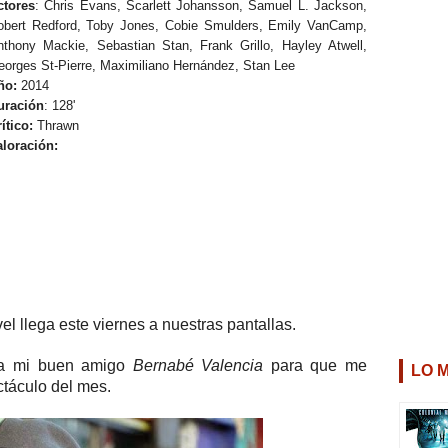
ctores
: Chris Evans, Scarlett Johansson, Samuel L. Jackson,
obert Redford, Toby Jones, Cobie Smulders, Emily VanCamp,
nthony Mackie, Sebastian Stan, Frank Grillo, Hayley Atwell,
eorges St-Pierre, Maximiliano Hernández, Stan Lee
ño:
2014
uración
: 128'
ítico:
Thrawn
aloración:
l llega este viernes a nuestras pantallas.
é a mi buen amigo
Bernabé Valencia
para que me
LO 
táculo del mes.