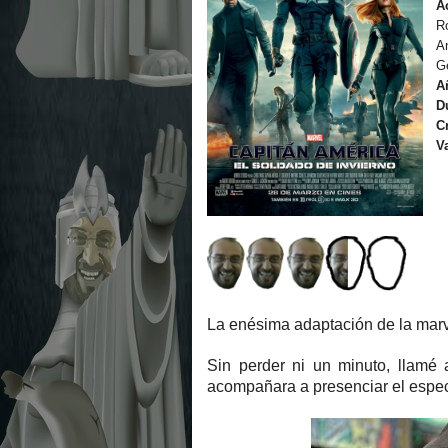
A
R
A
G
A
D
Cr
V
La enésima adaptación de la marve
Sin perder ni un minuto, llam
acompañara a presenciar el espec