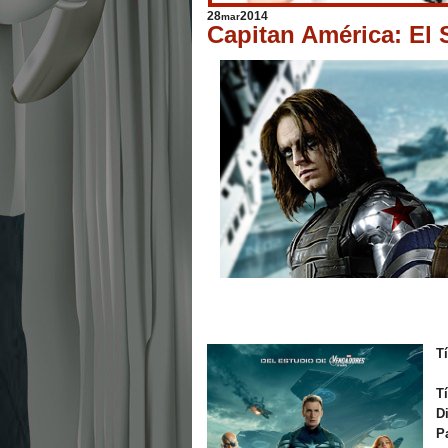
28
2014
mar
Capitan América: El 
Tí
Tí
D
P