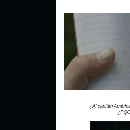
¿Al capitán América
¿PQC?