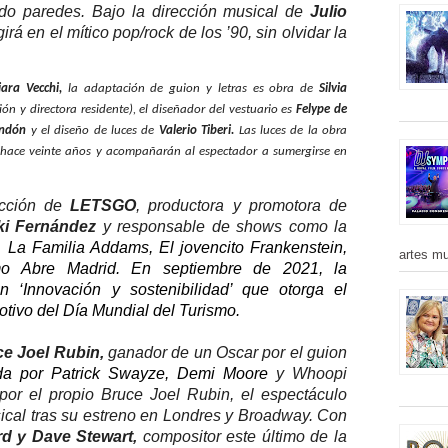
do paredes. Bajo la dirección musical de
Julio
rá en el mítico pop/rock de los ’90, sin olvidar la
iara Vecchi,
la adaptación de guion y letras es obra de
Silvia
ón y directora residente),
el diseñador del vestuario es
Felype de
ndón
y el diseño de luces de
Valerio Tiberi.
Las luces de la obra
e hace veinte años y acompañarán al espectador a sumergirse en
ucción de
LETSGO
, productora y promotora de
ki Fernández
y responsable de shows como la
,
La Familia Addams, El jovencito Frankenstein,
artes mu
mo
Abre Madrid.
En septiembre de 2021
,
la
ón ‘Innovación y sostenibilidad’ que otorga el
tivo del Día Mundial del Turismo.
e Joel Rubin,
ganador de un Oscar por el guion
da por Patrick Swayze, Demi Moore
y Whoopi
por el propio Bruce Joel Rubin, el espectáculo
ical tras su estreno en Londres y Broadway. Con
rd y Dave Stewart,
compositor este último de la