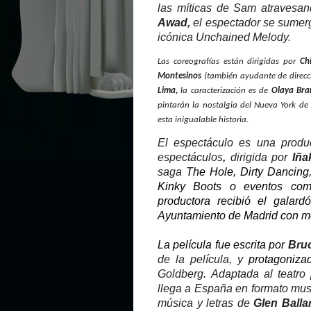
las míticas de Sam atravesan
Awad,
el espectador se sumergi
icónica Unchained Melody.
Las coreografías están dirigidas por
Ch
Montesinos
(también ayudante de direcci
Lima,
la caracterización es de
Olaya Bra
pintarán la nostalgia del Nueva York d
esta inigualable historia.
El espectáculo es una prod
espectáculos
,
dirigida por
Iña
saga
The Hole
,
Dirty
Dancing
Kinky Boots
o eventos co
productora
recibió el galard
Ayuntamiento de Madrid con mo
La película fue escrita por
Bruc
de la película, y
protagoniza
Goldberg
.
Adaptada al teatro 
llega a España en formato mus
música y letras de
Glen Balla