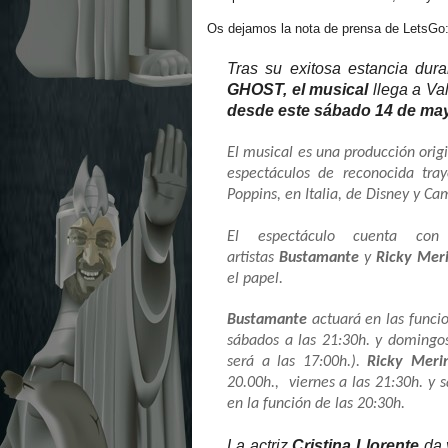
Os dejamos la nota de prensa de LetsGo
Tras su exitosa estancia dur
GHOST, el musical
llega a Va
desde este sábado 14 de may
El musical es una producción origi
espectáculos de reconocida tray
Poppins,
en Italia,
de Disney y Ca
El espectáculo cuenta c
artistas
Bustamante
y
Ricky Mer
el papel.
Bustamante
actuará en las funcio
sábados a las 21:30h. y domingo
será a las 17:00h.).
Ricky Meri
20.00h., viernes a las 21:30h. y
en la función de las 20:30h.
La actriz
Cristina Llorente
da v