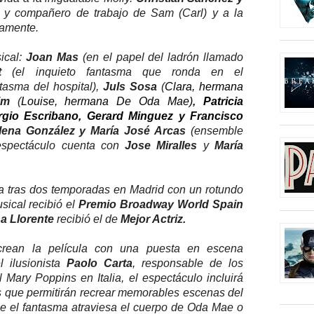
o y compañero de trabajo de Sam (Carl) y a la
vamente.
ical:
Joan Mas
(en el papel del
ladrón llamado
rt
(el inquieto fantasma que ronda en el
tasma del hospital),
Juls Sosa
(
Clara, hermana
lim
(
Louise, hermana De Oda Mae)
,
Patricia
rgio Escribano, Gerard Minguez y Francisco
ena González y María José Arcas
(ensemble
espectáculo cuenta con
Jose Miralles
y
María
ia tras dos temporadas en Madrid con un rotundo
usical recibió el
Premio Broadway World Spain
na Llorente
recibió el de
Mejor Actriz.
crean la película con una puesta en escena
l ilusionista
Paolo Carta
, responsable de los
al
Mary Poppins
en Italia, el espectáculo incluirá
s que permitirán recrear memorables escenas del
ue el fantasma atraviesa el cuerpo de Oda Mae o