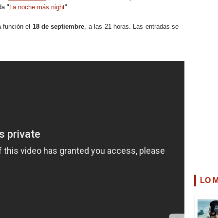
da "
La noche más night
".
a función el
18 de septiembre
, a las 21 horas. Las entradas se
LO 