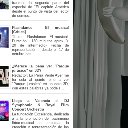
traemos la segunda parte del
especial de "El capitán América
desde el punto de vista del lector
de cómics...
Flashdance - El musical
[Crítica]
Título : Flashdance. El musical.
Duración : 130 minutos aprox (+
20 de intermedio) Fecha de
representación : desde el 17 de
octubre has...
¿Merece la pena ver "Parque
jurásico" en 3D?
Redactor: La Perra Verde Ayer me
fui sola al quinto pino a ver
"Parque jurásico" en un caro 3D,
con estas palabras ya podéis...
Llega a Valencia el DJ
Symphonic & Royal Film
Concert Orchestra
La fundación Excelentia, dedicada
a a la promoción del patrimonio
lírico-musical e impulsar la
creación y representación de las