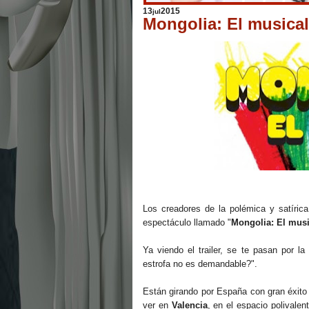
13
2015
jul
Mongolia: El musica
Los creadores de la polémica y satírica
espectáculo llamado "
Mongolia: El musi
Ya viendo el trailer, se te pasan por 
estrofa no es demandable?".
Están girando por España con gran éxito 
ver en
Valencia
, en el espacio polivalent