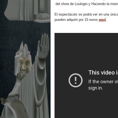
del show de Loulogio y Haciendo la mier
El espectáculo se podrá ver en una únic
pueden adquirir por 15 euros
aquí
.